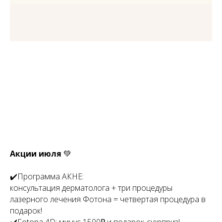
Акции июля
💚
✔️Программа АКНЕ:
консультация дерматолога + три процедуры
лазерного лечения Фотона = четвертая процедура в
подарок!
✔️Fotona 4D: минус 1500₽ и подарок-сюрприз!