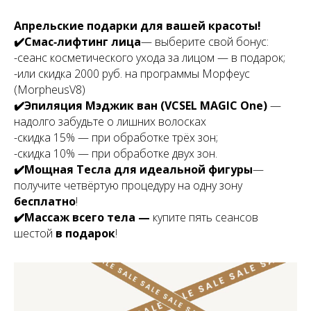
Апрельские подарки для вашей красоты!
✔️Смас‑лифтинг лица
— выберите свой бонус:
-сеанс косметического ухода за лицом — в подарок;
-или скидка 2000 руб. на программы Морфеус
(MorpheusV8)
✔️Эпиляция Мэджик ван (VCSEL MAGIC One)
—
надолго забудьте о лишних волосках
-скидка 15% — при обработке трёх зон;
-скидка 10% — при обработке двух зон.
✔️Мощная Тесла для идеальной фигуры
—
получите четвёртую процедуру на одну зону
бесплатно
!
✔️Массаж всего тела —
купите пять сеансов
шестой
в подарок
!